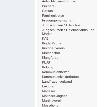
Aufsichtsdienst Kirche
Bücherei
Caritas
Familienkreise
Frauengemeinschaft
Jungschützen St. Rochus
Jungschützen St. Sebastianus und
Marien
KAB
KinderKirche
Kirchbauverein
Kirchenchor
Klangfarben
KLJB
Kolping
Kommunionhelfer
Kommunionkleiderbörse
Landfrauenverband
Lektoren
Malteser
Malteser-Jugend
Martinsverein
Messdiener