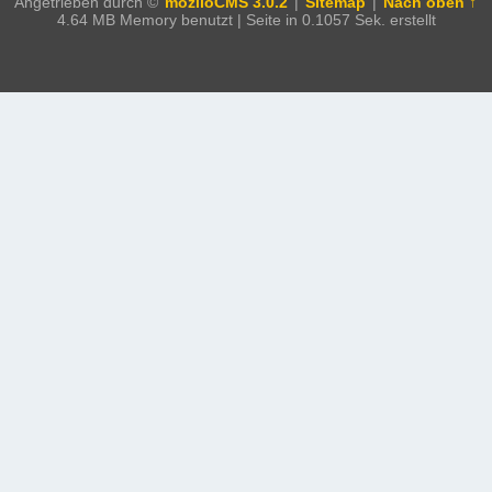
Angetrieben durch ©
moziloCMS 3.0.2
|
Sitemap
|
Nach oben ↑
4.64 MB Memory benutzt | Seite in 0.1057 Sek. erstellt